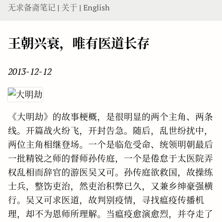
无求备斋笔记
|
关于
|
English
王朝兴衰，唯有医道长存
2013-12-12
《大明劫》的故事梗概，是很明显的两个主角、两条
线。开篇战火纷飞，开封告急。随后，乱世纷扰中，
两位主角相继登场。一个是临危受命、统领明朝最后
一批精锐之师的督师孙传庭，一个是倦怠于太医院弄
权乱相而辞官的游医吴又可。孙传庭欲救国，故操练
士兵，整饬吏治，然吏治积弊已久，又兼乡绅豪强横
行。吴又可求医道，故判别疫情，寻找瘟疫传播机
理，却不为恩师所理解。当瘟疫愈演愈烈，并夺走了