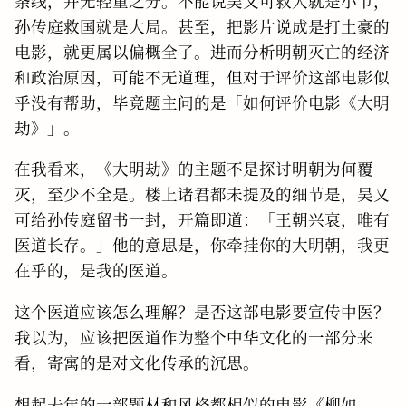
条线，并无轻重之分。不能说吴又可救人就是小节，
孙传庭救国就是大局。甚至，把影片说成是打土豪的
电影，就更属以偏概全了。进而分析明朝灭亡的经济
和政治原因，可能不无道理，但对于评价这部电影似
乎没有帮助，毕竟题主问的是「如何评价电影《大明
劫》」。
在我看来，《大明劫》的主题不是探讨明朝为何覆
灭，至少不全是。楼上诸君都未提及的细节是，吴又
可给孙传庭留书一封，开篇即道：「王朝兴衰，唯有
医道长存。」他的意思是，你牵挂你的大明朝，我更
在乎的，是我的医道。
这个医道应该怎么理解？是否这部电影要宣传中医？
我以为，应该把医道作为整个中华文化的一部分来
看，寄寓的是对文化传承的沉思。
想起去年的一部题材和风格都相似的电影《柳如