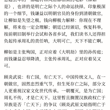
是》，也讲的是明亡之际个人的命运抉择。印象极深
的一个细节，钱谦益以明朝官员的身份到清朝做官，
让柳如是失望之极。钱向柳极力解释：你现在不理
解，将来也一定会理解；朝廷已经颁诏，恢复科举，
按前朝旧制举行会试和各省乡试，我们读书人还得担
负起传承周礼的责任呐，大明可亡，天下不能亡啊。
柳如是主张殉国，正对应着《大明劫》里的孙传庭；
而钱谦益忍辱降清，主张传承周礼，正对应着吴又
可。
顾炎武说：有亡国，有亡天下。中国传统文人，在一
朝做官，固然忠烈重气节，但生死存亡之际，部分文
人更重视汉家文化世代传承。一朝覆灭，是为亡国；
周礼不传，才是亡天下。这里暂且搁置汉族政权亡于
异族是否「亡天下」的争议（顾炎武原文暗指明亡于