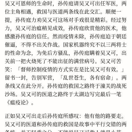
吴又可恩师的生命时，孙传庭请吴又可出任军医，两
位主角相遇，救国与医道两条线在此交汇。顺便一
提，孙传庭力劝吴又可这场对手戏很是精彩。经过努
力，吴又可治瘟稍见成效，孙传庭欣赏他的医术，他
感激孙传庭的信任。然而疫情未除，孙传庭迫于朝廷
催逼，不得不出关作战。国家机器终究不以三两将士
的性命为念，为免后方骚乱，孙传庭瞒着吴又可，出
关前一把火烧死了不能出征的满营病号。吴又可苦
笑：「督师控制疫情的方式实在是比吴又可有效。」
留书一封，告别军营，「乱世苍生，各有宿命」。两
条线又在此分开。孙传庭的救国之路终于潼关的战死
沙场。吴又可的医道之路终于太湖边写完最后一笔
《瘟疫论》。
正如吴又可出走后孙传庭所感叹：他有他的路要走。
吴又可的医道和孙传庭的救国是故事中平行交错的两