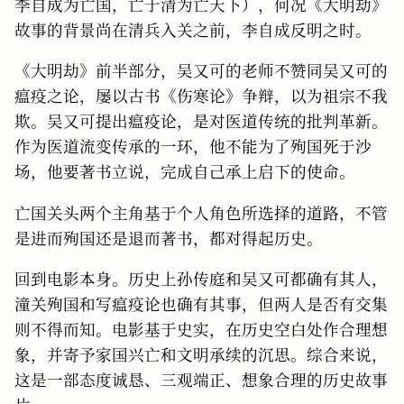
李自成为亡国，亡于清为亡天下），何况《大明劫》
故事的背景尚在清兵入关之前，李自成反明之时。
《大明劫》前半部分，吴又可的老师不赞同吴又可的
瘟疫之论，屡以古书《伤寒论》争辩，以为祖宗不我
欺。吴又可提出瘟疫论，是对医道传统的批判革新。
作为医道流变传承的一环，他不能为了殉国死于沙
场，他要著书立说，完成自己承上启下的使命。
亡国关头两个主角基于个人角色所选择的道路，不管
是进而殉国还是退而著书，都对得起历史。
回到电影本身。历史上孙传庭和吴又可都确有其人，
潼关殉国和写瘟疫论也确有其事，但两人是否有交集
则不得而知。电影基于史实，在历史空白处作合理想
象，并寄予家国兴亡和文明承续的沉思。综合来说，
这是一部态度诚恳、三观端正、想象合理的历史故事