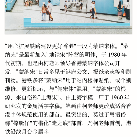
“用心扩展铁路建设更好香港”一段为蒙纳宋体。“蒙
纳宋”是最新加入“地铁宋”阵营的明体，于 1980 年
代初期、也是由柯老师领导香港蒙纳字体公司开
发。“蒙纳宋”日常多见于港府公文、报纸杂志等印刷
刊物。港铁多将“蒙纳宋”用于站内楼梯贴纸、或个别
维修、更新标示，与“俪宋体”混用。“蒙纳宋”的根
源，来自俗称“上海宋”、由上海字模一厂于 1960 年
研究发的金属活字字稿。笔画由柯老师更改成适合香
港字体规范使用的部首。最突出的，莫过于粤语俗
称“撑艇仔”的楷化“走之底”部首，乃柯老师首创。港
铁沿线月台金属字