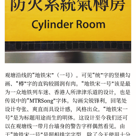
观塘沿线的“地铁宋”（一号）。可见“统”字的竖横勾
画、“樽”字的直钩较圆润有肉。“地铁宋一号”该是最
为一众地铁列车迷、香港人所津津乐道的设计，也是
传说中的“MTRSong”字体。勾画尖锐锋利，回笔处
设计夸张、爽直而具设计感，风格出众。“地铁宋一
号”是为标题用途而生的明体。这设计至今我们还可
以在观塘线一带月台墙身的警告字样偶然看见。由
于“地铁宋一号”是照相排字字型，除了今天使用十分