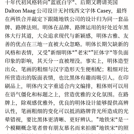
十年代初风格转向“蓝底白字”、后期又聘请英国
Dalton Maag 公司设计无衬线西文字体 Casey，最终
在两铁合并敲定下跟随地铁公司的设计归为同一套品
牌、路牌法则。明体在品牌、路牌运用的好处近年黑
体大行其道，大众追求现代与新颖感，明体古雅、友
善的优点在三地一直被大众忽略。明体长期欠缺新的
风格和表情，又受“新细明体”“老宋”“匠体字”等负面
印象的影响，其天分一直被埋没。事实上，明体造型
出众、笔画的粗细与汉字造形天生便相配；粗细对比
所营造出的版面表情，也比黑体有趣而吸引人。在印
刷品上，明体内文字重适合内文编排，粗体则可以用
在语气僵化和标题之上，营造优雅的文化氛围。在路
牌上，除观感优雅外，优良的明体设计能够提供高辨
认性，笔画粗细的变化可以抵消路牌背光所造成的光
晕错视，要比黑体更清晰、更好辨认。“地铁宋”是一
个模糊概念笔者曾有朋友慕名而来拍摄“地铁宋”的照