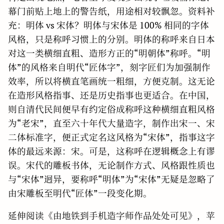
幕门前贴上地上的警告纸，用途相对较飘忽。资料补
充：明体 vs 宋体？明体与宋体是 100% 相同的字体
风格，只是称呼习惯上的分别。明体的称呼来自日本
对这一类横细直粗、造形方正的“明朝体”称呼。“明
体”的风格来自明代“匠体字”，刻字匠们为加强制作
效率，所以将横直笔画统一粗细，方便克制。这无论
在造形风格指事、还是历史指事也更适合。在中国，
则自清代民间便早有约定俗成称呼这种横细直粗风格
为“老宋”，直至六十年代大量造字，制作出宋一、宋
二体标准字，便正式定名这风格为“宋体”，指事这字
体的最远来源：宋。可是，这称呼在逻辑概念上有谬
误。宋代的雕板书体，无论制作方式、风格跟性质也
与“宋体”迥异，要称呼“明体”为“宋体”无疑是忽略了
由宋雕板至明代“匠体”一段变化期。
延伸阅读《由地铁到手机造字师作品处处可见》，苹