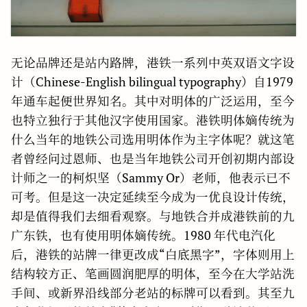
无论品牌还是站内路牌，港铁一系列中英双语文字设
计（Chinese-English bilingual typography）自1979
年通车起便世界知名。其中对明体的广泛运用，至今
也特立独行于其他汉字使用国家。港铁明体嫡传统为
什么当年的地铁公司选用明体作为主字体呢？就这笔
者曾经问过恩师、也是当年地铁公司开创初期内部设
计师之一的柯炽坚（Sammy Or）老师，他表示已不
可考。但是这一决定延续至今成为一优良设计传统，
却是值得我们去细看观察。与地铁合并成港铁前的九
广东铁，也有使用明体嫡传统。1980 年代电汽化
后，港铁的站牌一律更改成“白底黑字”，字体则用上
结构较方正、笔画圆润肥厚的明体，至今在大学站洗
手间、或新界沿线部分老站的标牌可以看到。其至九