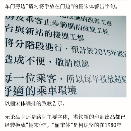
车门旁边“请勿将手放在门边”的俪宋体警告字句。
以俪宋体编排的致歉告示。
无论品牌还是路牌主要字体，港铁新的印刷出品都已
经转换成“俪宋体”。“俪宋体”是柯炽坚的在1980年