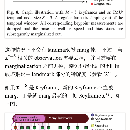
\r
这种情况下不会有 landmark 被 marg 掉。 不过，与
x^
c
−
S
x
相关的 observation 需要丢掉， 并且需要在
S}
marginalization 之前丢掉，避免边缘化后的 fill-in
破坏系统中 landmark 部分的稀疏度（参看 [2]）。
c
−
S
\rm
x
如果
是 Keyframe，新的 Keyframe 不宜被
x^{c-
k
\rm
x
marg，于是就 marg 最老的一帧 Keyframe
，如
1
S}
x^{k_1}
下图：