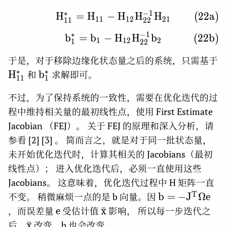
∗
−
1
H
=
H
−
\rm H_{11}^{*} = H_{
H
H
H
(
2
2
a
)
1
1
1
2
2
1
1
1
2
2
∗
−
1
b
=
b
−
\rm b_{1}^{*} = b_{1}
H
H
b
(
2
2
b
)
1
1
2
2
1
2
2
于是，对于移除边缘化状态量之后的系统，只需基于
∗
∗
\rm
\rm
H
b
和
求解即可。
1
1
1
H_{11}^{\ast}
b_{1}^{\ast}
不过，为了保持系统的一致性，需要在优化迭代的过
程中维持相关量的最初线性点，使用 First Estimate
Jacobian （FEJ）。 关于 FEJ 的原理和深入分析，请
参看 [2] [3] 。 简而言之，就是对于同一批状态量，
未开始优化迭代时，计算其相关的 Jacobians（最初
线性点）； 进入优化迭代后，必须一直使用这些
Jacobians。 这意味着，优化迭代过程中 H 矩阵一直
T
\rm b=-
b
=
−
J
Ω
e
不变。 稍微麻烦一点的是 b 向量。因
J^T\Omega
\rm
\rm
e
x
ˉ
，而误差量
受估计值
影响， 所以每一步迭代之
e
e
\bar{x}
\rm
x
ˉ
后，
改变，b 也会改变。