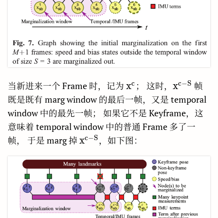
c
c
−
S
\rm
\rm
x
x
当新进来一个 Frame 时，记为
； 这时，
帧
x^c
x^{c-
既是既有 marg window 的最后一帧，又是 temporal
S}
window 中的最先一帧； 如果它不是 Keyframe，这
意味着 temporal window 中的普通 Frame 多了一
c
−
S
\rm
x
帧， 于是 marg 掉
，如下图：
x^{c-
S}