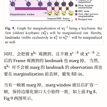
k
c
−
S
c
−
S
\rm
\rm
\rm
x
x
x
同时，会把被
观测到、且不被
或
之
1
x^{k_1}
x^{c-
x^{c-
\
后的 Frame 观测到的 landmark 也 marg 掉。 当然，
S}
S}
x
k
x
对不会被 marg 的 landmark 的 observation 项也
1
要在 marginalization 前丢掉，避免 fill-in。
当有一帧被 marg 掉，marg window 就往后扩容一
帧，保持边缘化窗口大小始终一致，如上面 Fig 8、
Fig 9 两图所示。