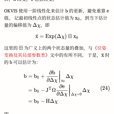
\bar{x}
\r
e
OKVIS 使用一阶线性化来估计 b 的更新，避免重算
e
\rm
x
值。 记最初线性点的状态估计值为
，到当下估计
0
x_{0}
\rm
Δ
量的偏移值为
，即
χ
\Delta\chi
⊞
x
ˉ
=
E
x
p
(
Δ
\rm \bar{x} = Exp(\Del
)
x
χ
0
⊞
\boxplus
这里的
为广义上的两个状态量的叠加，与《
位姿
\rm
x
ˉ
变换及其局部参数类
》文中的有所不同。 于是，
时
\bar
的 b 可以估计为：
∂
b
∣
\begin{aligned} \rm b 
b
=
b
+
Δ
∣
∣
χ
0
∣
∂
Δ
χ
x
0
∂
e
∣
(
2
4
)
T
=
b
−
J
Ω
Δ
∣
∣
χ
0
∣
∂
Δ
χ
Δ
=
0
χ
=
b
−
H
Δ
χ
0