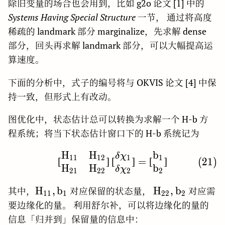
除旧变量的场合也会用到，比如 g2o 论文 [1] 中的
Systems Having Special Structure
一节， 通过将高度
稀疏的 landmark 部分 marginalize，先求解 dense
部分，回头再求解 landmark 部分，可以大幅提高运
算速度。
下面的分析中，式子的编号将与 OKVIS 论文 [4] 中保
持一致，但形式上有改动。
图优化中，状态估计总可以转换为求解一个 H-b 方
程系统；将当下状态估计窗口下的 H-b 系统记为
H
H
b
\begin{bmatrix} \rm H_
δ
χ
1
1
1
2
1
1
(
2
1
)
[
]
[
]
=
[
]
H
H
b
δ
χ
2
1
2
2
2
2
\rm
\rm
H
,
b
H
,
b
其中，
对应保留的状态量，
对应需
1
1
1
2
2
2
H_{11},
H_{22},
要边缘化的量。 利用舒尔补，可以将边缘化的量的
b_1
b_2
信息「归并到」保留量的信息中：