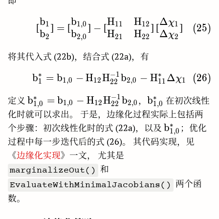
即
b
b
H
H
Δ
\begin{bmatrix} \rm b
χ
1
1
,
0
1
1
1
2
1
(
2
5
)
[
]
=
[
]
−
[
]
[
]
b
b
H
H
Δ
χ
2
2
,
0
2
1
2
2
2
将其代入式 (22b)，结合式 (22a)，有
∗
−
1
∗
b
=
b
−
H
H
\rm b_{1}^{\ast} = b_
b
−
H
Δ
(
2
6
)
χ
1
,
0
1
2
2
,
0
1
1
1
1
2
2
−
1
∗
∗
\rm
\rm
b
=
b
−
H
H
b
b
定义
，
在初次线性
1
,
0
1
2
2
,
0
1
,
0
1
,
0
2
2
b_{1,0}^{\ast}=b_{1,0}-
b_{1,0}^{\ast}
化时就可以求出。 于是，边缘化过程实际上包括两
H_{12}H_{22}^{-1}b_{2,0}
∗
\rm
b
个步骤：初次线性化时的式 (22a)，以及
；优化
1
,
0
b_{1,0}^{\a
过程中每一步迭代后的式 (26)。 其代码实现，见
《
边缘化实现
》一文， 尤其是
和
marginalizeOut()
两个函
EvaluateWithMinimalJacobians()
数。