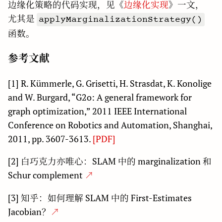
边缘化策略的代码实现，见《
边缘化实现
》一文，
尤其是
applyMarginalizationStrategy()
函数。
参考文献
[1] R. Kümmerle, G. Grisetti, H. Strasdat, K. Konolige
and W. Burgard, “G2o: A general framework for
graph optimization,” 2011 IEEE International
Conference on Robotics and Automation, Shanghai,
2011, pp. 3607-3613.
[PDF]
[2] 白巧克力亦唯心：SLAM 中的 marginalization 和
Schur complement
↗
[3] 知乎：如何理解 SLAM 中的 First-Estimates
Jacobian？
↗